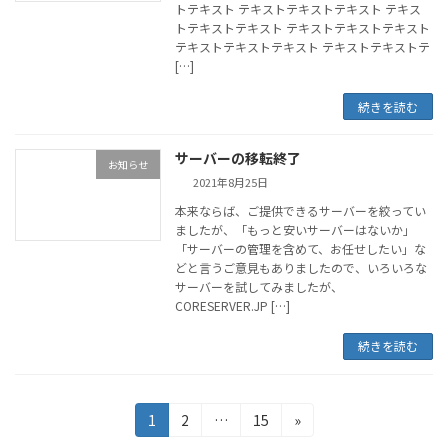
トテキスト テキストテキストテキスト テキス
トテキストテキスト テキストテキストテキスト
テキストテキストテキスト テキストテキストテ
[…]
続きを読む
サーバーの移転終了
お知らせ
2021年8月25日
本来ならば、ご提供できるサーバーを絞ってい
ましたが、「もっと安いサーバーはないか」
「サーバーの管理を含めて、お任せしたい」な
どと言うご意見もありましたので、いろいろな
サーバーを試してみましたが、
CORESERVER.JP […]
続きを読む
投
固
固
固
1
2
…
15
»
定
定
定