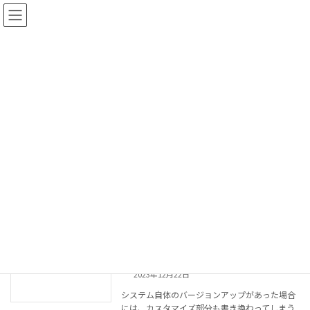
コ
ナ
iCS
ン
ビ
テ
ゲ
ン
ー
ツ
シ
迷惑メール対策のためのカスタムフィル
WordPress覚書
へ
ョ
ター設定
ス
ン
2026年5月1日
キ
に
以前から使い勝手の良いレンタルサーバーのビ
ッ
移
ジネスパートナーとなっている「VALUE
プ
動
DOMAIN」ですが、クライアント様から「最
近、迷惑メールが多すぎて困っている」との連
絡が入り、いろいろと調べたところ、本家サイ
ト、カス […]
続きを読む
前の記事・次の記事のレイアウトやデザ
WordPress覚書
インをカスタマイズ
2023年12月22日
システム自体のバージョンアップがあった場合
には、カスタマイズ部分も書き換わってしまう