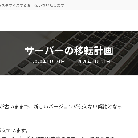
をカスタマイズするお手伝いをいたします
サーバーの移転計画
最
2020年11月21日
2020年11月21日
終
更
新
日
時
:
ョンが古いままで、新しいバージョンが使えない契約となっ
考えています。