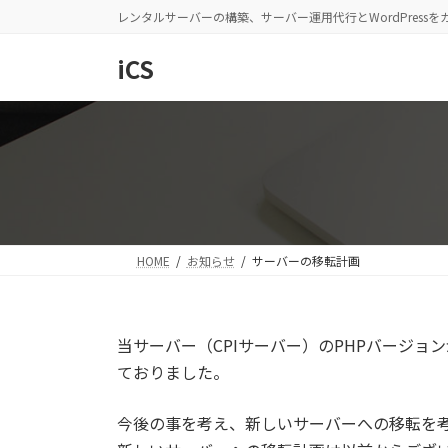
コ
ナ
レンタルサーバーの構築、サーバー運用代行とWordPress
ン
ビ
テ
ゲ
iCS
ン
ー
ツ
シ
へ
ョ
ス
ン
キ
に
ッ
移
プ
動
HOME
お知らせ
サーバーの移転計画
当サーバー（CPIサーバー）のPHPバージ
ておりました。
今後の事を考え、新しいサーバーへの移転を