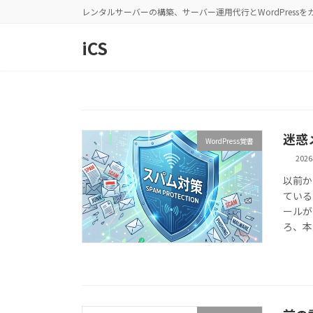
コ
ナ
レンタルサーバーの構築、サーバー運用代行とWordPress
ン
ビ
テ
ゲ
iCS
ン
ー
ツ
シ
へ
ョ
ス
ン
キ
に
迷惑
ッ
移
WordPress覚書
プ
動
202
以前か
ている
ールが
ろ、本