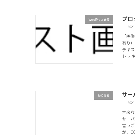
ブロ
WordPress覚書
202
「画像
有り）
テキス
ト テ
サー
お知らせ
202
本来な
サーバ
言うご
が、CO