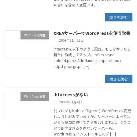
味合いを含めて変更です。
続きを読む
XREAサーバーでWordPressを使う覚書
WordPress覚書
2009年11月12日
.htaccessを以下のように設定。もしなかったら
新たに作成してアップ。 <files async-
upload.php> AddHandler application/x-
httpd-phpcgi .ph […]
続きを読む
.htaccessがない
WordPress覚書
2009年11月4日
別ブログをMobavleTypeからWordPressへ変更
しようと試みていますが、サーバーによっては
いとも簡単に移行できる場合もあれば、つまづ
いて断念せざるを得ないサーバーも。
WordPress をインストールしたデ […]