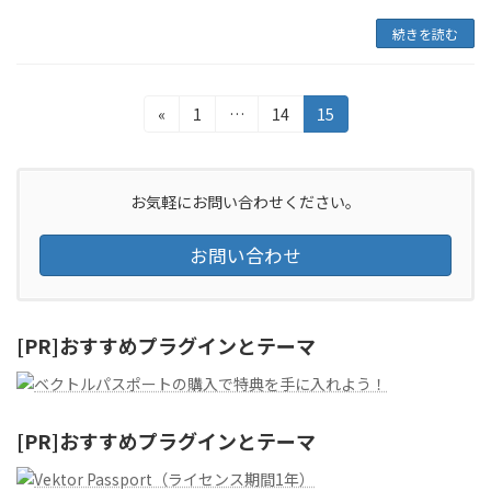
続きを読む
投
固
固
固
«
1
…
14
15
定
定
定
稿
ペ
ペ
ペ
の
ー
ー
ー
ジ
ジ
ジ
お気軽にお問い合わせください。
ペ
お問い合わせ
ー
ジ
送
[PR]おすすめプラグインとテーマ
り
[PR]おすすめプラグインとテーマ