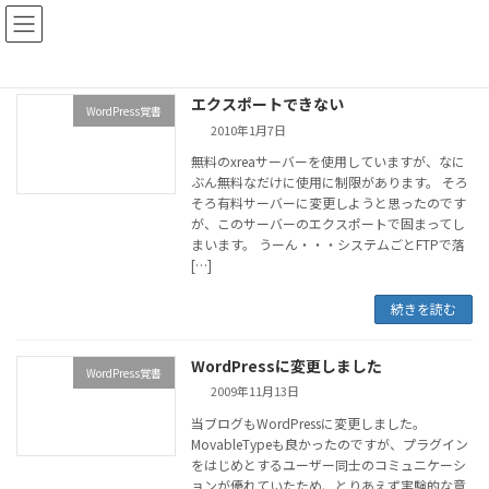
コ
ナ
iCS
ン
ビ
テ
ゲ
ン
ー
ツ
シ
エクスポートできない
WordPress覚書
へ
ョ
2010年1月7日
ス
ン
無料のxreaサーバーを使用していますが、なに
キ
に
ぶん無料なだけに使用に制限があります。 そろ
ッ
移
そろ有料サーバーに変更しようと思ったのです
プ
動
が、このサーバーのエクスポートで固まってし
まいます。 うーん・・・システムごとFTPで落
[…]
続きを読む
WordPressに変更しました
WordPress覚書
2009年11月13日
当ブログもWordPressに変更しました。
MovableTypeも良かったのですが、プラグイン
をはじめとするユーザー同士のコミュニケーシ
ョンが優れていたため、とりあえず実験的な意