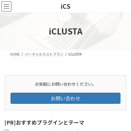
コ
ナ
iCS
ン
ビ
テ
ゲ
ン
ー
ツ
シ
iCLUSTA
へ
ョ
ス
ン
キ
に
ッ
移
HOME
バーチャルホストプラン
iCLUSTA
プ
動
お気軽にお問い合わせください。
お問い合わせ
[PR]おすすめプラグインとテーマ