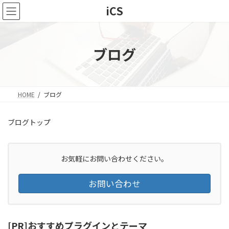
コ
ナ
iCS
ン
ビ
テ
ゲ
ン
ー
ツ
シ
ブログ
へ
ョ
ス
ン
キ
に
ッ
移
HOME
ブログ
プ
動
ブログトップ
お気軽にお問い合わせください。
お問い合わせ
[PR]おすすめプラグインとテーマ