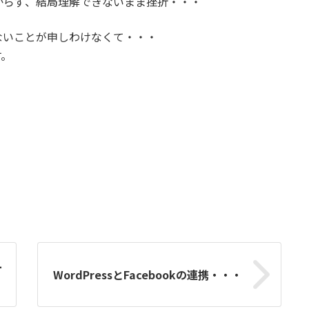
からず、結局理解できないまま挫折・・・
ないことが申しわけなくて・・・
す。
ー
WordPressとFacebookの連携・・・