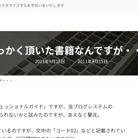
をカスタマイズするお手伝いをいたします
っかく頂いた書籍なんですが・
最
2011年9月15日
2011年9月15日
終
更
新
日
が・・・
時
:
ロフェッショナルガイド」ですが、当ブログシステムの
連動させられないかと試みたのですが、あえなく撃沈。
いるのですが、文中の「コード02」などと記載されてい