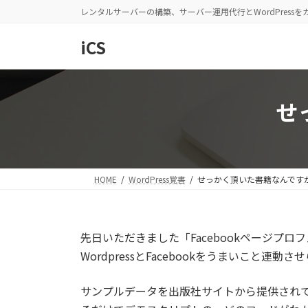
コ
ナ
レンタルサーバーの構築、サーバー運用代行とWordPress
ン
ビ
テ
ゲ
iCS
ン
ー
ツ
シ
へ
ョ
せ
ス
ン
キ
に
ッ
移
プ
動
HOME
WordPress覚書
せっかく頂いた書籍なんです
先日いただきました「Facebookページプ
WordpressとFacebookをうまいこと
サンプルデータを出版社サイトから提供されて