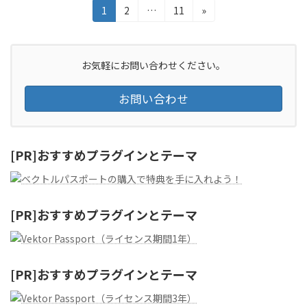
投
固
固
固
1
2
…
11
»
定
定
定
稿
ペ
ペ
ペ
の
ー
ー
ー
ジ
ジ
ジ
お気軽にお問い合わせください。
ペ
お問い合わせ
ー
ジ
送
[PR]おすすめプラグインとテーマ
り
[PR]おすすめプラグインとテーマ
[PR]おすすめプラグインとテーマ