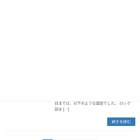
2013年7月12日
たいしたコンテンツのブログではありません
が、いろいろな優れたプラグインを使用して、
今後の何かに使ってみたいという事で、今回は
二つのプラグインを入れてみました。
続きを読む
「Limit Login Attempts」の再設定
WordPress覚書
2013年5月31日
以下のように再設定を試みていましたが、「1
回ロックされると96時間ロックする」の場合、
メールでの「ロック通知も「1回ロック」され
ると届いてしまうので、変更してみました。 先
日までは、以下のような設定でした。 ロック
回ま […]
続きを読む