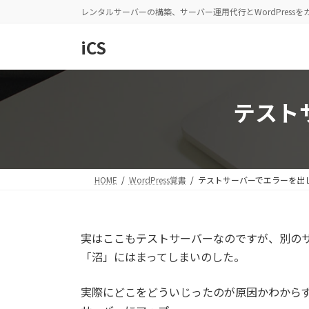
コ
ナ
レンタルサーバーの構築、サーバー運用代行とWordPress
ン
ビ
テ
ゲ
iCS
ン
ー
ツ
シ
へ
ョ
テスト
ス
ン
キ
に
ッ
移
プ
動
HOME
WordPress覚書
テストサーバーでエラーを出
実はここもテストサーバーなのですが、別の
「沼」にはまってしまいのした。
実際にどこをどういじったのが原因かわからず