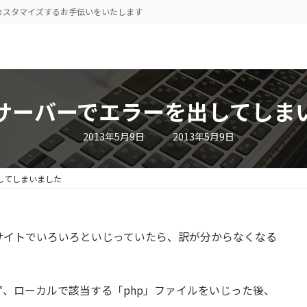
をカスタマイズするお手伝いをいたします
サーバーでエラーを出してしま
最
2013年5月9日
2013年5月9日
終
更
新
日
してしまいました
時
:
サイトでいろいろといじっていたら、訳が分からなくなる
、ローカルで該当する「php」ファイルをいじった後、