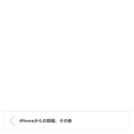
IP、IP範囲、ホスト名、リファラ、エージェント毎に閲覧を禁止
2013年5月22日
Limit Login Attempts導入の結果
2013年5月22日
テストサーバーでエラーを出してしまいました
2013年5月9日
ブログ記事をtwitterへ反映させるプラグイン
2013年4月18日
WordPress覚書
カテゴリー
タグ
WordPress
iPhoneからの投稿、その後